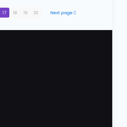
17
18
19
20
Next page