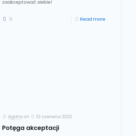
zaakceptować siebie!
0
Read more
Agata
on
10 czerwca 2022
Potęga akceptacji