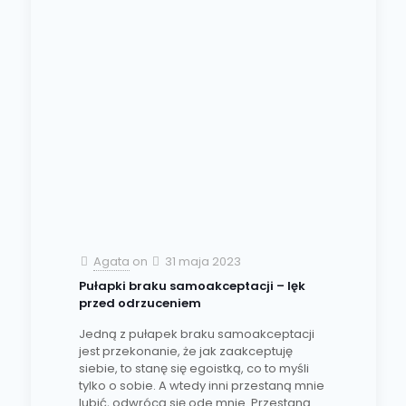
Agata
on
31 maja 2023
Pułapki braku samoakceptacji – lęk
przed odrzuceniem
Jedną z pułapek braku samoakceptacji
jest przekonanie, że jak zaakceptuję
siebie, to stanę się egoistką, co to myśli
tylko o sobie. A wtedy inni przestaną mnie
lubić, odwrócą się ode mnie. Przestaną