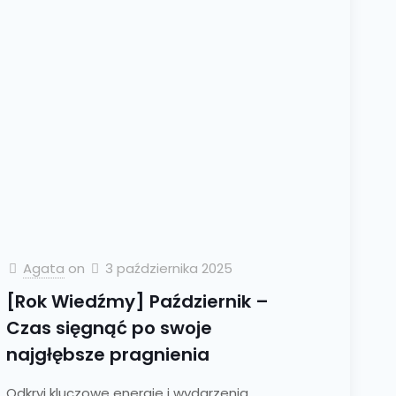
Agata
on
3 października 2025
[Rok Wiedźmy] Październik –
Czas sięgnąć po swoje
najgłębsze pragnienia
Odkryj kluczowe energie i wydarzenia