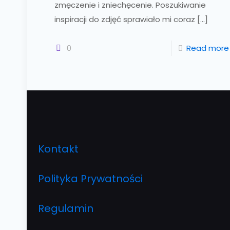
zmęczenie i zniechęcenie. Poszukiwanie
inspiracji do zdjęć sprawiało mi coraz
[…]
0
Read more
Kontakt
Polityka Prywatności
Regulamin