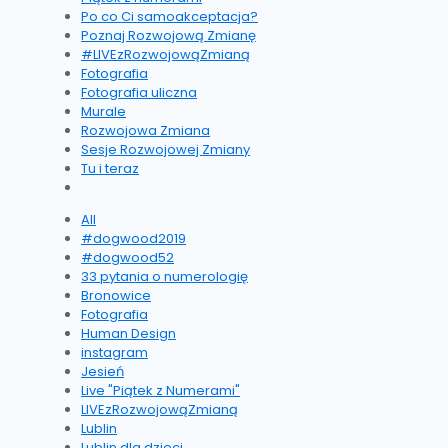
Po co Ci samoakceptacja?
Poznaj Rozwojową Zmianę
#LIVEzRozwojowąZmianą
Fotografia
Fotografia uliczna
Murale
Rozwojowa Zmiana
Sesje Rozwojowej Zmiany
Tu i teraz
All
#dogwood2019
#dogwood52
33 pytania o numerologię
Bronowice
Fotografia
Human Design
instagram
Jesień
Live "Piątek z Numerami"
LIVEzRozwojowąZmianą
Lublin
Lublin dla dzieci