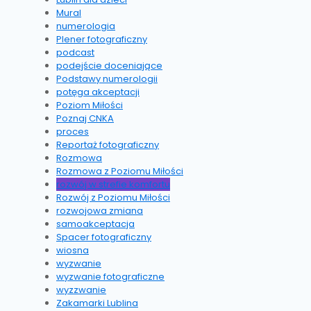
Mural
numerologia
Plener fotograficzny
podcast
podejście doceniające
Podstawy numerologii
potęga akceptacji
Poziom Miłości
Poznaj CNKA
proces
Reportaż fotograficzny
Rozmowa
Rozmowa z Poziomu Miłości
rozwój w strefie komfortu
Rozwój z Poziomu Miłości
rozwojowa zmiana
samoakceptacja
Spacer fotograficzny
wiosna
wyzwanie
wyzwanie fotograficzne
wyzzwanie
Zakamarki Lublina