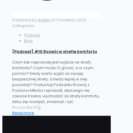
Published by
Agata
on
11 kwietnia 2023
Categories
Podcast
Blog
[Podcast] #10 Rozwój w strefie komfortu
Czym tak naprawdę jest wyjście ze strefy
komfortu? Czym może Ci grozić, a w czym
pomóc? Kiedy warto wyjść ze swojej
bezpiecznej strefy, a kiedy lepiej w niej
pozostać? Posłuchaj Podcastu Rozwój z
Poziomu Miłości i sprawdź, dlaczego nie
zawsze trzeba, wychodzić ze strefy komfortu,
żeby się rozwijać, zmieniać i żyć.
Do you like it?
0
Read more