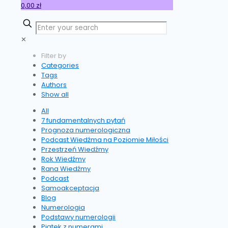
0,00 zł
✕
Filter by
Categories
Tags
Authors
Show all
All
7 fundamentalnych pytań
Prognoza numerologiczna
Podcast Wiedźma na Poziomie Miłości
Przestrzeń Wiedźmy
Rok Wiedźmy
Rana Wiedźmy
Podcast
Samoakceptacja
Blog
Numerologia
Podstawy numerologii
Piątek z numerami