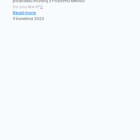
podcastu Rozwój z Poziomu Miłości.
Do you like it?
0
Read more
11 kwietnia 2023