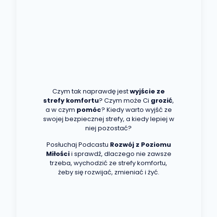
Czym tak naprawdę jest
wyjście ze
strefy komfortu
? Czym może Ci
grozić
,
a w czym
pomóc
?
Kiedy warto wyjść ze
swojej bezpiecznej strefy, a kiedy lepiej w
niej pozostać?
Posłuchaj Podcastu
Rozwój z Poziomu
Miłości
i sprawdź, dlaczego nie zawsze
trzeba, wychodzić ze strefy komfortu,
żeby się rozwijać, zmieniać i żyć.