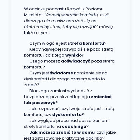
W odcinku podcastu Rozwój z Poziomu
Miłości pt. “
Rozwój w strefie komfortu, czyli
dlaczego nie musisz narażać się na
ekstremalny stres, żeby się rozwijać
” mówię
także o tym:
Czym w ogóle jest
strefa komfortu
?
Kiedy najwięcej rozwijałaś się poza strefą
komfortu i co z tego
wynikło
?
Czego możesz
doświadczyć
poza strefą
komfortu?
Czym jest
świadome
narażenie się na
dyskomfort i dlaczego czasem warto to
zrobić?
Dlaczego zamiast wychodzić z
bezpiecznej przestrzeni lepiej ja
zmieniać
lub poszerzyć
?
Jak rozpoznać, czy twoja strefa jest strefą
komfortu, czy
dyskomfortu
?
Jak wygląda praca nad poszerzaniem
strefy komfortu na
coachingu
?
Jak możesz zrobić to w domu
, czyli jakie
jest zastosowanie praktyczne odcinka?