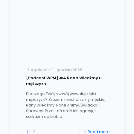
Agata
on
1 grudnia 2025
[Podcast WPM] #4 Rana Wiedźmy u
mężczyzn
Dlaczego Twój rozwój wywołuje lęk u
mężczyzn? Zrozum mechanizmy męskiej
Rany Wiedźmy: Ranę Animy, Świadka i
Sprawcy. Przestań brać ich agresję i
sarkazm do siebie.
0
Read more