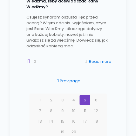
Wiedźmą, żeby doświadczać Rany
Wiedźmy?
Czujesz syndrom oszusta i lęk przed
oceną? W tym odcinku wyjaśniam, czym
jest Rana Wiedźmy i dlaczego dotyczy
ona każdej kobiety, nawet jeśli nie
uważasz się za wiedźmę. Dowiedz się, jak
odzyskać kobiecą moc.
0
Read more
Prev page
1
2
3
4
5
6
7
8
9
10
11
12
13
14
15
16
17
18
19
20