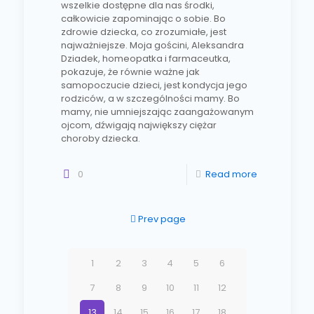
wszelkie dostępne dla nas środki,
całkowicie zapominając o sobie. Bo
zdrowie dziecka, co zrozumiałe, jest
najważniejsze. Moja gościni, Aleksandra
Dziadek, homeopatka i farmaceutka,
pokazuje, że równie ważne jak
samopoczucie dzieci, jest kondycja jego
rodziców, a w szczególności mamy. Bo
mamy, nie umniejszając zaangażowanym
ojcom, dźwigają największy ciężar
choroby dziecka.
0
Read more
Prev page
1
2
3
4
5
6
7
8
9
10
11
12
13
14
15
16
17
18