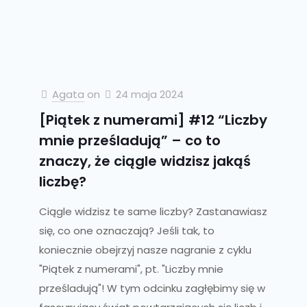
Agata
on
24 maja 2024
[Piątek z numerami] #12 “Liczby
mnie prześladują” – co to
znaczy, że ciągle widzisz jakąś
liczbę?
Ciągle widzisz te same liczby? Zastanawiasz
się, co one oznaczają? Jeśli tak, to
koniecznie obejrzyj nasze nagranie z cyklu
"Piątek z numerami", pt. "Liczby mnie
prześladują"! W tym odcinku zagłębimy się w