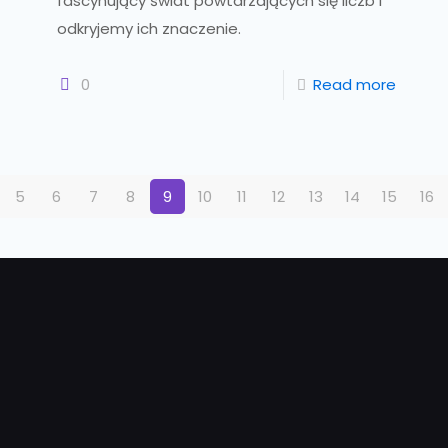
fascynujący świat powtarzających się liczb i
odkryjemy ich znaczenie.
0
Read more
5
6
7
8
9
10
11
12
13
14
15
16