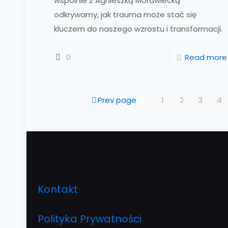
wspólnie z Agnieszką Morawiecką
odkrywamy, jak trauma może stać się
kluczem do naszego wzrostu i transformacji.
0
Read more
Prev page
1
2
3
4
Kontakt
Polityka Prywatności