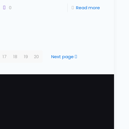
0
Read more
17
18
19
20
Next page