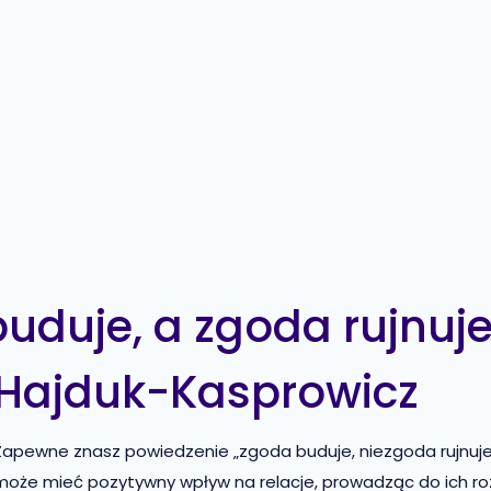
buduje, a zgoda rujnuj
Hajduk-Kasprowicz
 Zapewne znasz powiedzenie „zgoda buduje, niezgoda rujnuj
kt może mieć pozytywny wpływ na relacje, prowadząc do ich r