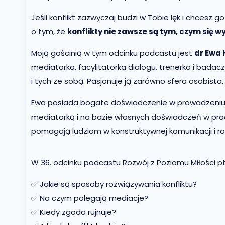
Jeśli konflikt zazwyczaj budzi w Tobie lęk i chcesz g
o tym, że
konflikty nie zawsze są tym, czym się w
Moją gościnią w tym odcinku podcastu jest
dr Ewa 
mediatorka, facylitatorka dialogu, trenerka i badac
i tych ze sobą. Pasjonuje ją zarówno sfera osobista, 
Ewa posiada bogate doświadczenie w prowadzeniu ba
mediatorką i na bazie własnych doświadczeń w pracy
pomagają ludziom w konstruktywnej komunikacji i ro
W 36. odcinku podcastu Rozwój z Poziomu Miłości p
✅ Jakie są sposoby rozwiązywania konfliktu?
✅ Na czym polegają mediacje?
✅ Kiedy zgoda rujnuje?