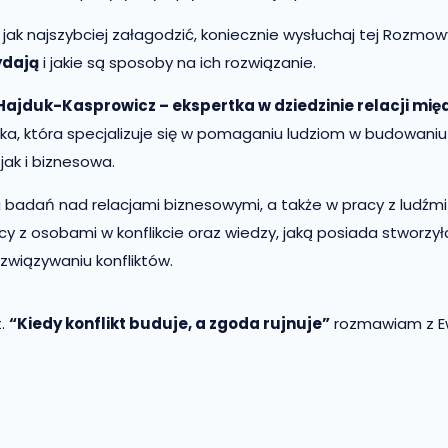
o jak najszybciej załagodzić, koniecznie wysłuchaj tej Rozmowy
ydają
i jakie są sposoby na ich rozwiązanie.
Hajduk-Kasprowicz – ekspertka w dziedzinie relacji mię
zka, która specjalizuje się w pomaganiu ludziom w budowaniu 
jak i biznesowa.
dań nad relacjami biznesowymi, a także w pracy z ludźmi w
 z osobami w konflikcie oraz wiedzy, jaką posiada stworzyła
związywaniu konfliktów.
t.
“Kiedy konflikt buduje, a zgoda rujnuje”
rozmawiam z E