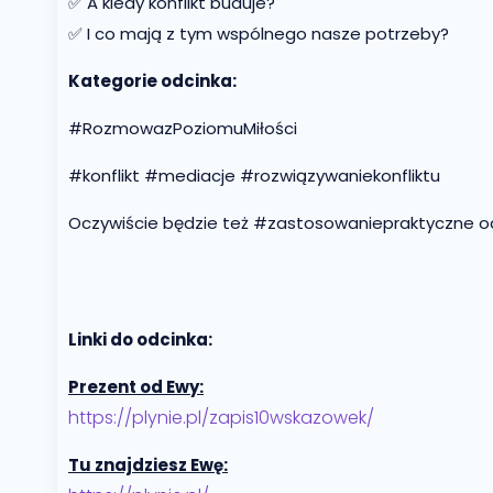
✅ A kiedy konflikt buduje?
✅ I co mają z tym wspólnego nasze potrzeby?
Kategorie odcinka:
#RozmowazPoziomuMiłości
#konflikt #mediacje #rozwiązywaniekonfliktu
Oczywiście będzie też #zastosowaniepraktyczne od E
Linki do odcinka:
Prezent od Ewy:
https://plynie.pl/zapis10wskazowek/
Tu znajdziesz Ewę: