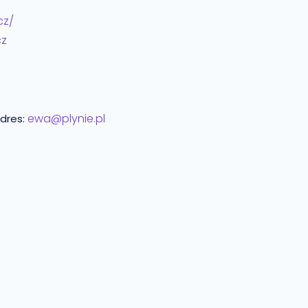
cz/
cz
ewa@plynie.pl
adres: