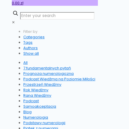
0,00 zł
✕
Filter by
Categories
Tags
Authors
Show all
All
7 fundamentalnych pytań
Prognoza numerologiczna
Podcast Wiedźma na Poziomie Miłości
Przestrzeń Wiedźmy
Rok Wiedźmy
Rana Wiedźmy
Podcast
Samoakceptacja
Blog
Numerologia
Podstawy numerologii
Piątek z numerami