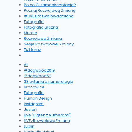
Po co Ci samoakceptacja?
Poznaj Rozwojową Zmianę
#LIVEzRozwojowąZmianą
Fotografia
Fotografia uliczna
Murale
Rozwojowa Zmiana
Sesje Rozwojowej Zmiany
Tu i teraz
All
#dogwood2019
#dogwood52
33 pytania o numerologię
Bronowice
Fotografia
Human Design
instagram
Jesień
Live "Piątek z Numerami"
LIVEzRozwojowąZmianą
Lublin
Lublin dla dzieci