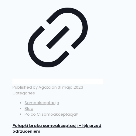
Published by
Agata
on
31 maja 2023
Categories
Samoakceptacja
Blog
Po co Ci samoakceptacja?
Pułapki braku samoakceptacji – lęk przed
odrzuceniem