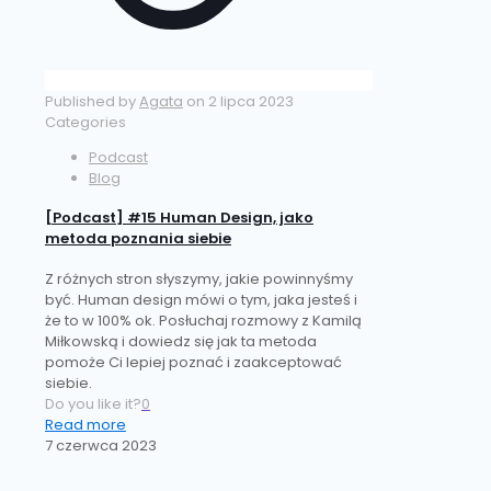
Published by
Agata
on
2 lipca 2023
Categories
Podcast
Blog
[Podcast] #15 Human Design, jako
metoda poznania siebie
Z różnych stron słyszymy, jakie powinnyśmy
być. Human design mówi o tym, jaka jesteś i
że to w 100% ok. Posłuchaj rozmowy z Kamilą
Miłkowską i dowiedz się jak ta metoda
pomoże Ci lepiej poznać i zaakceptować
siebie.
Do you like it?
0
Read more
7 czerwca 2023