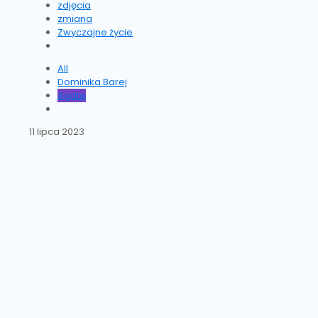
zdjęcia
zmiana
Zwyczajne życie
All
Dominika Barej
Agata
11 lipca 2023