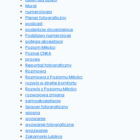
Mural
numerologia
Plener fotograficzny
podcast
podejście doceniające
Podstawy numerologii
potęga akceptacji
Poziom Miłości
Poznaj CNKA
proces
Reportaż fotograficzny
Rozmowa
Rozmowa z Poziomu Miłości
rozwój w strefie komfortu
Rozwój z Poziomu Miłości
rozwojowa zmiana
samoakceptacja
Spacer fotograficzny
wiosna
wyzwanie
wyzwanie fotograficzne
wyzzwanie
Zakamarki Lublina