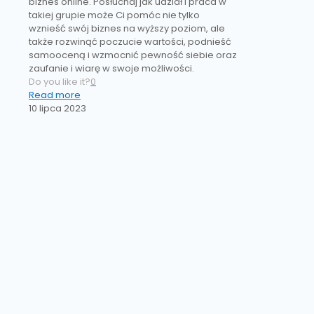
biznes online. Posłuchaj jak udział i praca w
takiej grupie może Ci pomóc nie tylko
wznieść swój biznes na wyższy poziom, ale
także rozwinąć poczucie wartości, podnieść
samooceną i wzmocnić pewność siebie oraz
zaufanie i wiarę w swoje możliwości.
Do you like it?
0
Read more
10 lipca 2023