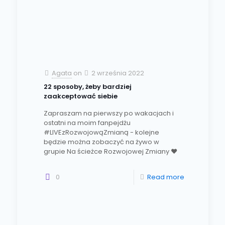
Agata
on
2 września 2022
22 sposoby, żeby bardziej
zaakceptować siebie
Zapraszam na pierwszy po wakacjach i
ostatni na moim fanpejdżu
#LIVEzRozwojowąZmianą - kolejne
będzie można zobaczyć na żywo w
grupie Na ścieżce Rozwojowej Zmiany ❤️
0
Read more