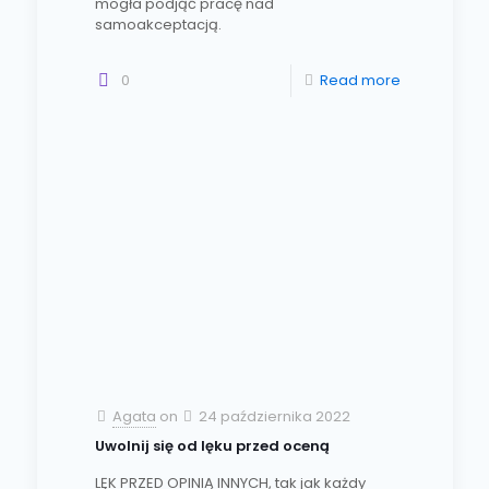
mogła podjąć pracę nad
samoakceptacją.
0
Read more
Agata
on
24 października 2022
Uwolnij się od lęku przed oceną
LĘK PRZED OPINIĄ INNYCH, tak jak każdy