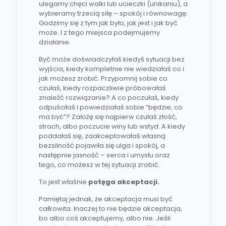
ulegamy chęci walki lub ucieczki (unikaniu), a
wybieramy trzecią siłę – spokój i równowagę.
Godzimy się z tym jak było, jak jest i jak być
może. I z tego miejsca podejmujemy
działanie.
Być może doświadczyłaś kiedyś sytuacji bez
wyjścia, kiedy kompletnie nie wiedziałaś co i
jak możesz zrobić. Przypomnij sobie co
czułaś, kiedy rozpaczliwie próbowałaś
znaleźć rozwiązanie? A co poczułaś, kiedy
odpuściłaś i powiedziałaś sobie “będzie, co
ma być”? Założę się najpierw czułaś złość,
strach, albo poczucie winy lub wstyd. A kiedy
poddałaś się, zaakceptowałaś własną
bezsilność pojawiła się ulga i spokój, a
następnie jasność – serca i umysłu oraz
tego, co możesz w tej sytuacji zrobić.
To jest właśnie
potęga akceptacji.
Pamiętaj jednak, że akceptacja musi być
całkowita. Inaczej to nie będzie akceptacja,
bo albo coś akceptujemy, albo nie. Jeśli