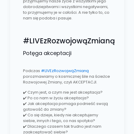
przyjmujemy nasze życie z wszystkimi jego
dobrodziejstwami i wszystkimi negatywami,
to przyjmujemy je w całości. A nie tylko to, co
nam się podoba i pasuje.
#LIVEzRozwojowąZmianą
Potęga akceptacji
Podczas
#LIVEzRozwojwąZmianą
porozmawiamy o kosmicznej śile na ścieżce
Rozwojowej Zmiany, czyli AKCEPTACJI.
✔️ Czym jest, a czym nie jest akceptacja?
✔️ Po co nam w życiu akceptacja?
✔️ Jak akceptacja pomaga podnieść swoją
gotowość do zmiany?
✔️ Co się dzieje, kiedy nie akceptujemy
siebie, innych i tego, co nas spotyka?
✔️ Dlaczego czasem tak trudno jest nam
zaakceptować siebie?