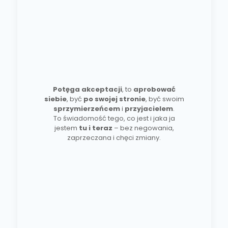
Potęga akceptacji
, to
aprobować
siebie
, być
po swojej stronie
, być swoim
sprzymierzeńcem
i
przyjacielem
.
To świadomość tego, co jest i jaka ja
jestem
tu i teraz
– bez negowania,
zaprzeczana i chęci zmiany.