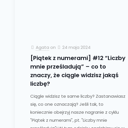
Agata
on
24 maja 2024
[Piątek z numerami] #12 “Liczby
mnie prześladują” – co to
znaczy, że ciągle widzisz jakąś
liczbę?
Ciągle widzisz te same liczby? Zastanawiasz
się, co one oznaczają? Jeśli tak, to
koniecznie obejrzyj nasze nagranie z cyklu
"Piątek z numerami", pt. "Liczby mnie