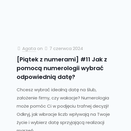
Agata
on
7 czerwca 2024
[Piątek z numerami] #11 Jak z
pomocą numerologii wybrać
odpowiednią datę?
Chcesz wybrać idealną datę na ślub,
założenie firmy, czy wakacje? Numerologia
może pomóc Ci w podjęciu trafnej decyzji!
Odkryj, jak wibracje liczb wpływają na Twoje
życie i wybierz datę sprzyjającą realizacji
marzeń.