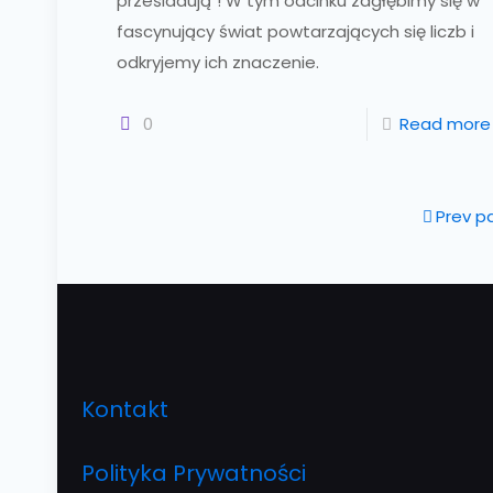
prześladują"! W tym odcinku zagłębimy się w
fascynujący świat powtarzających się liczb i
odkryjemy ich znaczenie.
0
Read more
Prev p
Kontakt
Polityka Prywatności