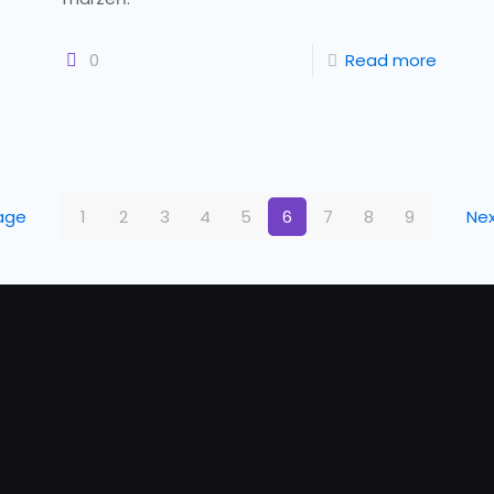
0
Read more
age
1
2
3
4
5
6
7
8
9
Ne