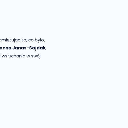
amiętując to, co było,
anna Janas-Sajdak
,
 i wsłuchania w swój