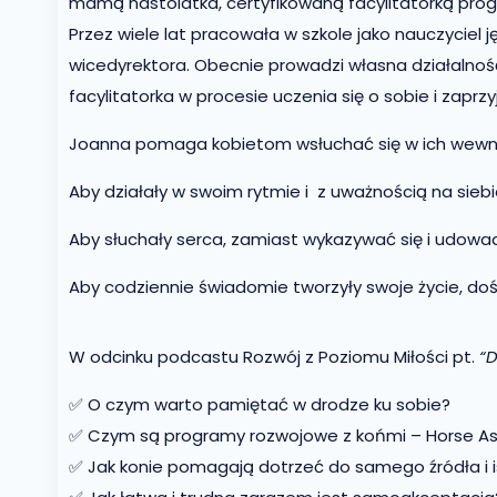
mamą nastolatka, certyfikowaną facylitatorką prog
Przez wiele lat pracowała w szkole jako nauczyciel 
wicedyrektora. Obecnie prowadzi własna działalność, 
facylitatorka w procesie uczenia się o sobie i zaprz
Joanna pomaga kobietom wsłuchać się w ich wewnętrz
Aby działały w swoim rytmie i z uważnością na siebi
Aby słuchały serca, zamiast wykazywać się i udowad
Aby codziennie świadomie tworzyły swoje życie, dośw
W odcinku podcastu Rozwój z Poziomu Miłości pt.
“
D
✅ O czym warto pamiętać w drodze ku sobie?
✅ Czym są programy rozwojowe z końmi – Horse As
✅ Jak konie pomagają dotrzeć do samego źródła i i