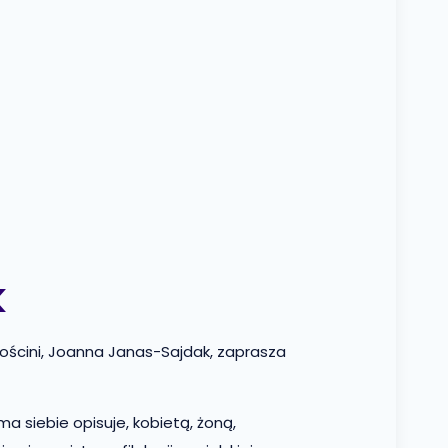
k
 gościni, Joanna Janas-Sajdak, zaprasza
sama siebie opisuje, kobietą, żoną,