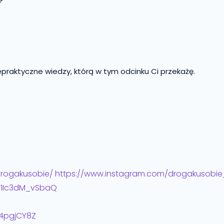
?
praktyczne wiedzy, którą w tym odcinku Ci przekażę.
drogakusobie/
https://www.instagram.com/drogakusobie
y1Ic3dM_vSbaQ
e4pgjCY8Z