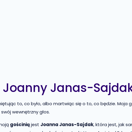
e Joanny Janas-Sajda
iętując to, co było, albo martwiąc się o to, co będzie. Moja
 w swój wewnętrzny głos.
 moją
gościnią
jest
Joanna Janas-Sajdak
, która jest, jak 