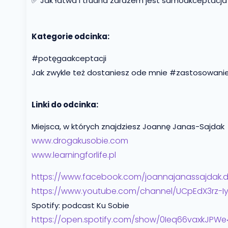
✅ Jak łatwa i trudna zarazem jest samoakceptacja
Kategorie odcinka:
#potęgaakceptacji
Jak zwykle też dostaniesz ode mnie #zastosowanie
Linki do odcinka:
Miejsca, w których znajdziesz Joannę Janas-Sajdak
www.drogakusobie.com
www.learningforlife.pl
https://www.facebook.com/joannajanassajdak.
https://www.youtube.com/channel/UCpEdX3rz-I
Spotify: podcast Ku Sobie
https://open.spotify.com/show/0Ieq66vaxkJPW