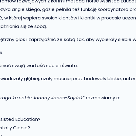
ramów rozwojowych z końmi metodą Horse Assisted Education 
języka angielskiego, gdzie pełniła też funkcję koordynatora 
w której wspiera swoich klientów i klientki w procesie uczenia
yjaźniania się ze sobą.
ny głos i zaprzyjaźnić ze sobą tak, aby wybierały siebie w
e.
niać swoją wartość sobie i światu.
iadczały głębiej, czuły mocniej oraz budowały bliskie, auten
roga ku sobie Joanny Janas-Sajdak
” rozmawiamy o:
sisted Education?
stoty Ciebie?