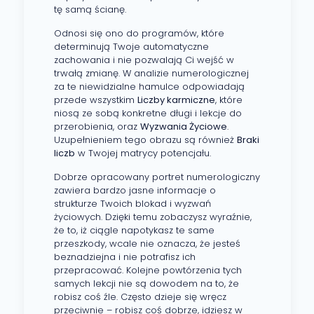
tę samą ścianę.
Odnosi się ono do programów, które
determinują Twoje automatyczne
zachowania i nie pozwalają Ci wejść w
trwałą zmianę. W analizie numerologicznej
za te niewidzialne hamulce odpowiadają
przede wszystkim
Liczby karmiczne
, które
niosą ze sobą konkretne długi i lekcje do
przerobienia, oraz
Wyzwania Życiowe
.
Uzupełnieniem tego obrazu są również
Braki
liczb
w Twojej matrycy potencjału.
Dobrze opracowany portret numerologiczny
zawiera bardzo jasne informacje o
strukturze Twoich blokad i wyzwań
życiowych. Dzięki temu zobaczysz wyraźnie,
że to, iż ciągle napotykasz te same
przeszkody, wcale nie oznacza, że jesteś
beznadziejna i nie potrafisz ich
przepracować. Kolejne powtórzenia tych
samych lekcji nie są dowodem na to, że
robisz coś źle. Często dzieje się wręcz
przeciwnie – robisz coś dobrze, idziesz w