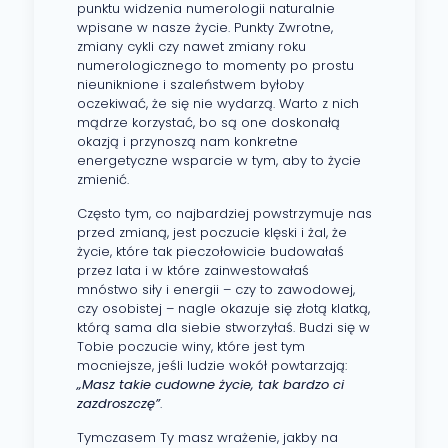
punktu widzenia numerologii naturalnie
wpisane w nasze życie. Punkty Zwrotne,
zmiany cykli czy nawet zmiany roku
numerologicznego to momenty po prostu
nieuniknione i szaleństwem byłoby
oczekiwać, że się nie wydarzą. Warto z nich
mądrze korzystać, bo są one doskonałą
okazją i przynoszą nam konkretne
energetyczne wsparcie w tym, aby to życie
zmienić.
Często tym, co najbardziej powstrzymuje nas
przed zmianą, jest poczucie klęski i żal, że
życie, które tak pieczołowicie budowałaś
przez lata i w które zainwestowałaś
mnóstwo siły i energii – czy to zawodowej,
czy osobistej – nagle okazuje się złotą klatką,
którą sama dla siebie stworzyłaś. Budzi się w
Tobie poczucie winy, które jest tym
mocniejsze, jeśli ludzie wokół powtarzają:
„Masz takie cudowne życie, tak bardzo ci
zazdroszczę”
.
Tymczasem Ty masz wrażenie, jakby na