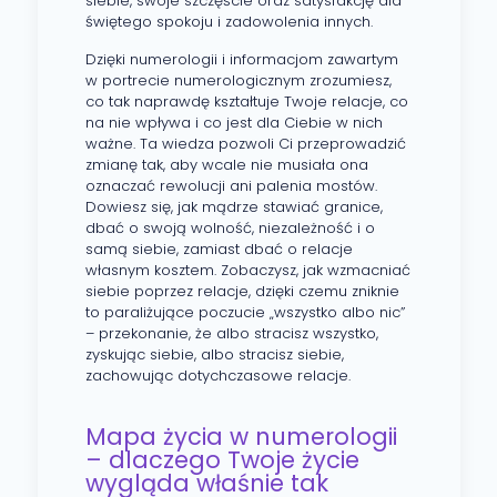
siebie, swoje szczęście oraz satysfakcję dla
świętego spokoju i zadowolenia innych.
Dzięki numerologii i informacjom zawartym
w portrecie numerologicznym zrozumiesz,
co tak naprawdę kształtuje Twoje relacje, co
na nie wpływa i co jest dla Ciebie w nich
ważne. Ta wiedza pozwoli Ci przeprowadzić
zmianę tak, aby wcale nie musiała ona
oznaczać rewolucji ani palenia mostów.
Dowiesz się, jak mądrze stawiać granice,
dbać o swoją wolność, niezależność i o
samą siebie, zamiast dbać o relacje
własnym kosztem. Zobaczysz, jak wzmacniać
siebie poprzez relacje, dzięki czemu zniknie
to paraliżujące poczucie „wszystko albo nic”
– przekonanie, że albo stracisz wszystko,
zyskując siebie, albo stracisz siebie,
zachowując dotychczasowe relacje.
Mapa życia w numerologii
– dlaczego Twoje życie
wygląda właśnie tak