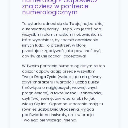
numerologii? Odpowiedź
znajdziesz w portrecie
numerologicznym
To pytanie odnosi się do Twojej najbardziej
autentycznej natury – tego, kim jesteś pod
wszystkimi rolami, maskami i obowiązkami,
które wypełniasz, by spełnić oczekiwania
innych ludzi. To przestrzeń, w której
przestajesz zgadywać, jaka powinnaś być,
aby świat Cię kochał i akceptował.
W Twoim portrecie numerologicznym za ten
obszar odpowiadają przede wszystkim
Twoja
Droga Życia
(wskazująca na główny
zarys charakteru i wartości),
Liczba Duszy
(mówiąca o najgłębszych, wewnętrznych
pragnieniach), a także
Liczba Osobowości
,
czyli Twój zewnętrzny wizerunek i to, jak
widzą Cię inni. Ogromne znaczenie mają tu
również
Liczba Dnia Urodzenia
, kryjąca
podświadome instynkty, oraz wibracja
Twojego pierwszego imienia.