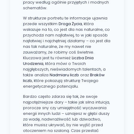
pracy według ogólnie przyjętych i modnych
schematów.
W strukturze portretu te informacje ujawnia
przede wszystkim
Droga Życia
, która
wskazuje na to, co jest dla nas naturalne, co
przychodzi nam najłatwiej, to w jaki sposób
najłatwiej i najchętniej działamy – co jest dla
nas tak naturalne, że my nawet nie
zauważamy, że robimy coś świetnie.
Kluczowa jest tu również
Liczba Dnia
Urodzenia
, która mówi o Twoich
najgłębszych, nieświadomych talentach, a
także analiza
Nadmiaru liczb
oraz
Braków
liczb
, które pokazują strukturę Twojego
energetycznego potencjału.
Bardzo często zdarza się tak, że swoje
najpotężniejsze dary – takie jak silna intuicja,
prorocze sny czy umiejętność wyczuwania
energii innych ludzi – uznajesz w głębi duszy
za wadę, nadwrażliwość lub dziwactwo,
które musisz ukrywać, by nie wyjść przed
otoczeniem na szaloną. Czas przestać