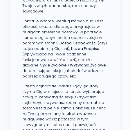
wchodzisz oraz jak i dlaczego kształtują się
Twoje związki partnerskie, rodzinne czy
zawodowe.
Pokazuje wzorce, według których budujesz
bliskość, oraz to, dlaczego przyjmujesz w
relacjach określone postawy. W portrecie
numerologicznym na ten obszar rzutuje w
ogromnym stopniu
Liczba Osobowości
(czyli
to, jak odbierają Cię inni),
Liczba Podpisu
(wpływająca na Twoje codzienne
funkcjonowanie wśród ludzi), a także
aktualne
Cykle Życiowe
i
Wyzwania Życiowe
,
determinujące lekcje, jakich doświadczasz
poprzez drugiego człowieka.
Często najbardziej paraliżujący lęk, który
trzyma Cię w miejscu, to ten, że wybierając
nową, autentyczną ścieżkę, skrzywdzisz
najbliższych, wywołasz rodzinny dramat lub
zostaniesz zupełnie sama. Boisz się, że cena
za Twoją przemianę to utrata ważnych
relacji, więc wolisz pozostać w tym
niewygodnym status quo i poświęcać