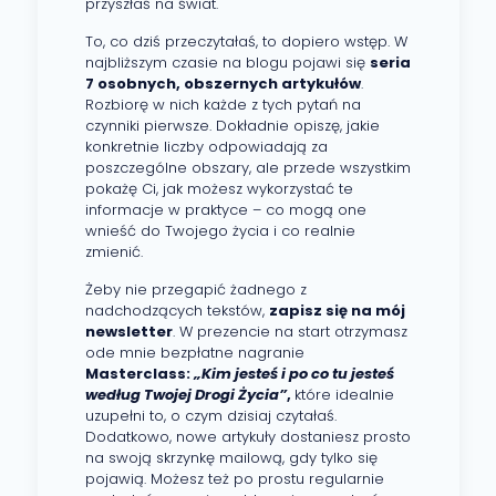
przyszłaś na świat.
To, co dziś przeczytałaś, to dopiero wstęp. W
najbliższym czasie na blogu pojawi się
seria
7 osobnych, obszernych artykułów
.
Rozbiorę w nich każde z tych pytań na
czynniki pierwsze. Dokładnie opiszę, jakie
konkretnie liczby odpowiadają za
poszczególne obszary, ale przede wszystkim
pokażę Ci, jak możesz wykorzystać te
informacje w praktyce – co mogą one
wnieść do Twojego życia i co realnie
zmienić.
Żeby nie przegapić żadnego z
nadchodzących tekstów,
zapisz się na mój
newsletter
. W prezencie na start otrzymasz
ode mnie bezpłatne nagranie
Masterclass:
„Kim jesteś i po co tu jesteś
według Twojej Drogi Życia”
,
które idealnie
uzupełni to, o czym dzisiaj czytałaś.
Dodatkowo, nowe artykuły dostaniesz prosto
na swoją skrzynkę mailową, gdy tylko się
pojawią. Możesz też po prostu regularnie