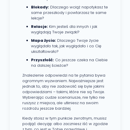
Blokady:
Dlaczego wciąż napotykasz te
same przeszkody i powtarzasz te same
lekcje?
Relacje:
Kim jesteś dla innych i jak
wyglądają Twoje związki?
Mapa życia:
Dlaczego Twoje życie
wyglądało tak, jak wyglądało i co Cię
ukształtowało?
Przyszłość:
Co jeszcze czeka na Ciebie
na dalszej ścieżce?
Znalezienie odpowiedzi na te pytania bywa
ogromnym wyzwaniem. Najważniejsze jest
jednak to, aby nie zadowolić się byle jakimi
odpowiedziami – takimi, które nie są Twoje.
Wybierając cudze scenariusze, nie tylko nie
ruszysz z miejsca, ale utkniesz na swoim
rozdrożu jeszcze bardziej.
Kiedy stoisz w tym punkcie zwrotnym, musisz
podjąć decyzję: albo zaczniesz iść w zgodzie
z tym, co jest w Tobie prawdziwe i