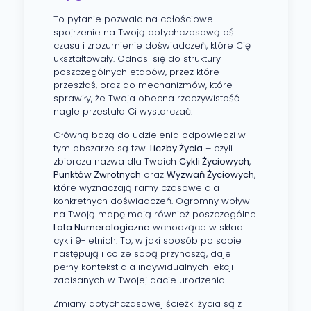
To pytanie pozwala na całościowe
spojrzenie na Twoją dotychczasową oś
czasu i zrozumienie doświadczeń, które Cię
ukształtowały. Odnosi się do struktury
poszczególnych etapów, przez które
przeszłaś, oraz do mechanizmów, które
sprawiły, że Twoja obecna rzeczywistość
nagle przestała Ci wystarczać.
Główną bazą do udzielenia odpowiedzi w
tym obszarze są tzw.
Liczby Życia
– czyli
zbiorcza nazwa dla Twoich
Cykli Życiowych
,
Punktów Zwrotnych
oraz
Wyzwań Życiowych
,
które wyznaczają ramy czasowe dla
konkretnych doświadczeń. Ogromny wpływ
na Twoją mapę mają również poszczególne
Lata Numerologiczne
wchodzące w skład
cykli 9-letnich. To, w jaki sposób po sobie
następują i co ze sobą przynoszą, daje
pełny kontekst dla indywidualnych lekcji
zapisanych w Twojej dacie urodzenia.
Zmiany dotychczasowej ścieżki życia są z