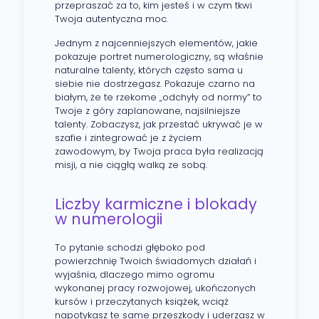
przepraszać za to, kim jesteś i w czym tkwi
Twoja autentyczna moc.
Jednym z najcenniejszych elementów, jakie
pokazuje portret numerologiczny, są właśnie
naturalne talenty, których często sama u
siebie nie dostrzegasz. Pokazuje czarno na
białym, że te rzekome „odchyły od normy” to
Twoje z góry zaplanowane, najsilniejsze
talenty. Zobaczysz, jak przestać ukrywać je w
szafie i zintegrować je z życiem
zawodowym, by Twoja praca była realizacją
misji, a nie ciągłą walką ze sobą.
Liczby karmiczne i blokady
w numerologii
To pytanie schodzi głęboko pod
powierzchnię Twoich świadomych działań i
wyjaśnia, dlaczego mimo ogromu
wykonanej pracy rozwojowej, ukończonych
kursów i przeczytanych książek, wciąż
napotykasz te same przeszkody i uderzasz w