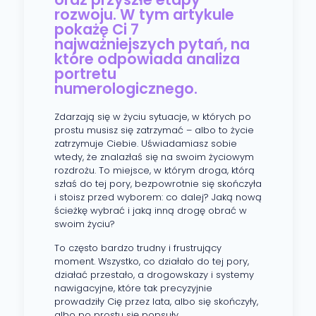
rozwoju. W tym artykule
pokażę Ci 7
najważniejszych pytań, na
które odpowiada analiza
portretu
numerologicznego.
Zdarzają się w życiu sytuacje, w których po
prostu musisz się zatrzymać – albo to życie
zatrzymuje Ciebie. Uświadamiasz sobie
wtedy, że znalazłaś się na swoim życiowym
rozdrożu. To miejsce, w którym droga, którą
szłaś do tej pory, bezpowrotnie się skończyła
i stoisz przed wyborem: co dalej? Jaką nową
ścieżkę wybrać i jaką inną drogę obrać w
swoim życiu?
To często bardzo trudny i frustrujący
moment. Wszystko, co działało do tej pory,
działać przestało, a drogowskazy i systemy
nawigacyjne, które tak precyzyjnie
prowadziły Cię przez lata, albo się skończyły,
albo po prostu się popsuły.