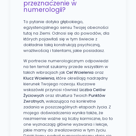
przeznaczenie w
numerologii?
To pytanie dotyka głębokiego,
egzystencjalnego sensu Twojej obecności
tutaj na Ziemi. Odnosi się do powodów, dla
których pojawiłaś się w tym świecie z
dokładnie taką konstrukcją psychiczną,
wrażliwością i talentami, jakie posiadasz.
W portrecie numerologicznym odpowiedzi
na ten temat szukamy przede wszystkim w
takich wibracjach jak
Cel Wcielenia
oraz
Klucz Wcielenia
, które określają nadrzędny
kierunek Twojego rozwoju. Kluczowe
wskazówki przynosi również
Liczba Celów
Życiowych
oraz struktura Twoich
Punktów
Zwrotnych
, wskazująca na konkretne
zadania w poszczególnych etapach życia. Z
mojego doświadczenia wynika także, że
niezmiernie ważne są liczby karmiczne, bo to
one wyznaczają główne wyzwania i lekcje,
jakie mamy do zrealizowania w tym życiu.
Dzięki temu portret numerologiczny staje się