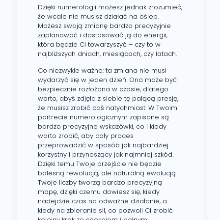
Dzięki numerologii możesz jednak zrozumieć,
że wcale nie musisz działać na oślep.
Możesz swoją zmianę bardzo precyzyjnie
zaplanować i dostosować ją do energii,
która będzie Ci towarzyszyć – czy to w
najbliższych dniach, miesiącach, czy latach.
Co niezwykle ważne: ta zmiana nie musi
wydarzyć się w jeden dzień. Ona może być
bezpiecznie rozłożona w czasie, dlatego
warto, abyś zdjęła z siebie tę palącą presję,
że musisz zrobić coś natychmiast. W Twoim
portrecie numerologicznym zapisane są
bardzo precyzyjne wskazówki, co i kiedy
warto zrobić, aby cały proces
przeprowadzić w sposób jak najbardziej
korzystny i przynoszący jak najmniej szkód.
Dzięki temu Twoje przejście nie będzie
bolesną rewolucją, ale naturalną ewolucją.
Twoje liczby tworzą bardzo precyzyjną
mapę, dzięki czemu dowiesz się, kiedy
nadejdzie czas na odważne działanie, a
kiedy na zbieranie sił, co pozwoli Ci zrobić
kolejny krok ze spokojem i pełnym