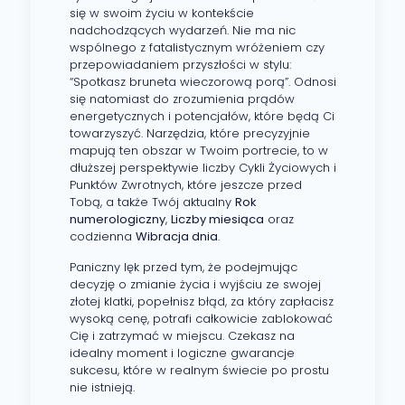
się w swoim życiu w kontekście
nadchodzących wydarzeń. Nie ma nic
wspólnego z fatalistycznym wróżeniem czy
przepowiadaniem przyszłości w stylu:
“Spotkasz bruneta wieczorową porą”. Odnosi
się natomiast do zrozumienia prądów
energetycznych i potencjałów, które będą Ci
towarzyszyć. Narzędzia, które precyzyjnie
mapują ten obszar w Twoim portrecie, to w
dłuższej perspektywie liczby Cykli Życiowych i
Punktów Zwrotnych, które jeszcze przed
Tobą, a także Twój aktualny
Rok
numerologiczny
,
Liczby miesiąca
oraz
codzienna
Wibracja dnia
.
Paniczny lęk przed tym, że podejmując
decyzję o zmianie życia i wyjściu ze swojej
złotej klatki, popełnisz błąd, za który zapłacisz
wysoką cenę, potrafi całkowicie zablokować
Cię i zatrzymać w miejscu. Czekasz na
idealny moment i logiczne gwarancje
sukcesu, które w realnym świecie po prostu
nie istnieją.