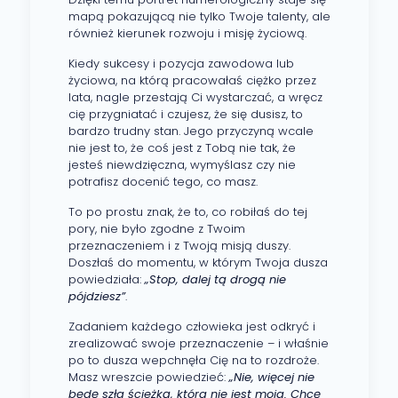
mapą pokazującą nie tylko Twoje talenty, ale
również kierunek rozwoju i misję życiową.
Kiedy sukcesy i pozycja zawodowa lub
życiowa, na którą pracowałaś ciężko przez
lata, nagle przestają Ci wystarczać, a wręcz
cię przygniatać i czujesz, że się dusisz, to
bardzo trudny stan. Jego przyczyną wcale
nie jest to, że coś jest z Tobą nie tak, że
jesteś niewdzięczna, wymyślasz czy nie
potrafisz docenić tego, co masz.
To po prostu znak, że to, co robiłaś do tej
pory, nie było zgodne z Twoim
przeznaczeniem i z Twoją misją duszy.
Doszłaś do momentu, w którym Twoja dusza
powiedziała:
„Stop, dalej tą drogą nie
pójdziesz”
.
Zadaniem każdego człowieka jest odkryć i
zrealizować swoje przeznaczenie – i właśnie
po to dusza wepchnęła Cię na to rozdroże.
Masz wreszcie powiedzieć:
„Nie, więcej nie
będę szła ścieżką, która nie jest moja. Chcę