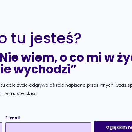
o tu jesteś?
Nie wiem, o co mi w ży
nie wychodzi”
ostu całe życie odgrywałaś role napisane przez innych. Czas s
anie masterclass.
E-mail
Oglądam ma