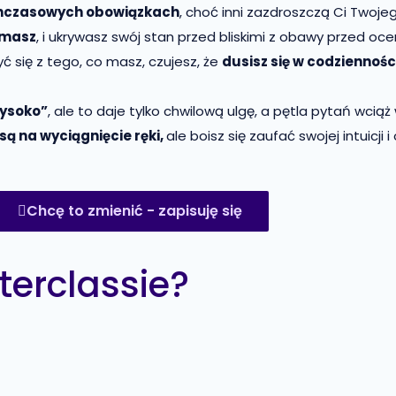
tychczasowych obowiązkach
, choć inni zazdroszczą Ci Twoje
 masz
, i ukrywasz swój stan przed bliskimi z obawy przed oc
yć się z tego, co masz, czujesz, że
dusisz się w codziennoś
wysoko”
, ale to daje tylko chwilową ulgę, a pętla pytań wcią
są na wyciągnięcie ręki,
ale boisz się zaufać swojej intuicji i
Chcę to zmienić - zapisuję się
terclassie?