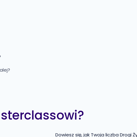
?
alej?
asterclassowi?
Dowiesz się, jak Twoja liczba Drogi Ż