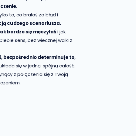
czenie.
lko to, co brałaś za błąd i
cją cudzego scenariusza.
tak bardzo się męczyłaś
i jak
iebie sens, bez wiecznej walki z
eś, bezpośrednio determinuje to,
 układa się w jedną, spójną całość.
ynący z połączenia się z Twoją
aczeniem.