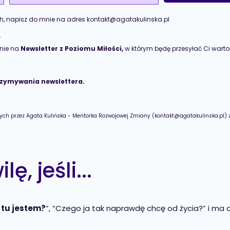
h, napisz do mnie na adres kontakt@agatakulinska.pl
e
śnie na
Newsletter z Poziomu Miłości,
w którym będę przesyłać Ci warto
rzymywania newslettera.
h przez Agata Kulińska - Mentorka Rozwojowej Zmiany (kontakt@agatakulinska.pl) 
, jeśli...
 tu jestem?
”, “Czego ja tak naprawdę chcę od życia?” i ma 