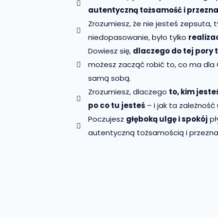
autentyczną tożsamość i przezna
Zrozumiesz, że nie jesteś zepsuta, ty
niedopasowanie, było tylko
realiza
Dowiesz się,
dlaczego do tej pory 
możesz zacząć robić to, co ma dla C
samą sobą.
Zrozumiesz, dlaczego
to, kim jest
po co tu jesteś
– i jak ta zależność
Poczujesz
głęboką ulgę i spokój
pł
autentyczną tożsamością i przezn