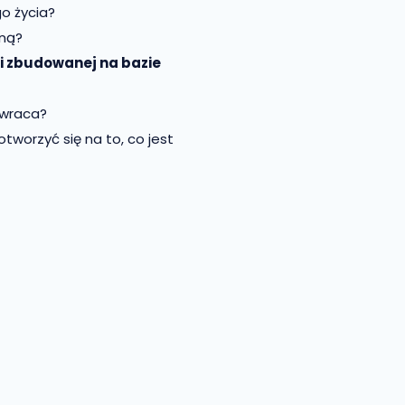
go życia?
eną?
ci zbudowanej na bazie
ż wraca?
 otworzyć się na to, co jest