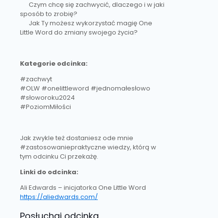
Czym chcę się zachwycić, dlaczego i w jaki
sposób to zrobię?
Jak Ty możesz wykorzystać magię One
Little Word do zmiany swojego życia?
Kategorie odcinka:
#zachwyt
#OLW #onelittleword #jednomałesłowo
#słoworoku2024
#PoziomMiłości
Jak zwykle też dostaniesz ode mnie
#zastosowaniepraktyczne wiedzy, którą w
tym odcinku Ci przekażę.
Linki do odcinka:
Ali Edwards – inicjatorka One Little Word
https://aliedwards.com/
Posłuchaj odcinka