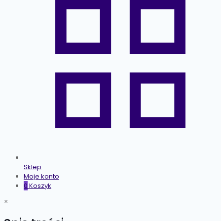
Sklep
Moje konto
0
Koszyk
×