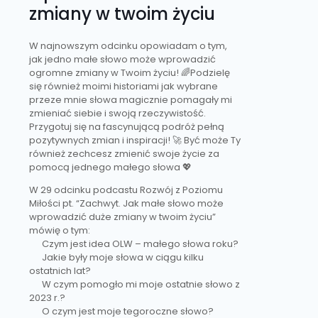
zmiany w twoim życiu
W najnowszym odcinku opowiadam o tym,
jak jedno małe słowo może wprowadzić
ogromne zmiany w Twoim życiu! 🌈Podzielę
się również moimi historiami jak wybrane
przeze mnie słowa magicznie pomagały mi
zmieniać siebie i swoją rzeczywistość.
Przygotuj się na fascynującą podróż pełną
pozytywnych zmian i inspiracji! 🚀 Być może Ty
również zechcesz zmienić swoje życie za
pomocą jednego małego słowa 💖
W 29 odcinku podcastu Rozwój z Poziomu
Miłości
pt. “Zachwyt. Jak małe słowo może
wprowadzić duże zmiany w twoim życiu”
mówię o tym:
Czym jest idea OLW – małego słowa roku?
Jakie były moje słowa w ciągu kilku
ostatnich lat?
W czym pomogło mi moje ostatnie słowo z
2023 r.?
O czym jest moje tegoroczne słowo?