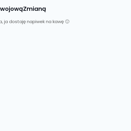
ozwojowąZmianą
enia, ja dostaję napiwek na kawę 🙂