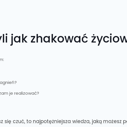
li jak zhakować życiow
m:
ragnień?
rzam je realizować?
się czuć, to najpotężniejsza wiedza, jaką możesz p