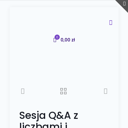
0
0,00 zł
Sesja Q&A z
liczbami i