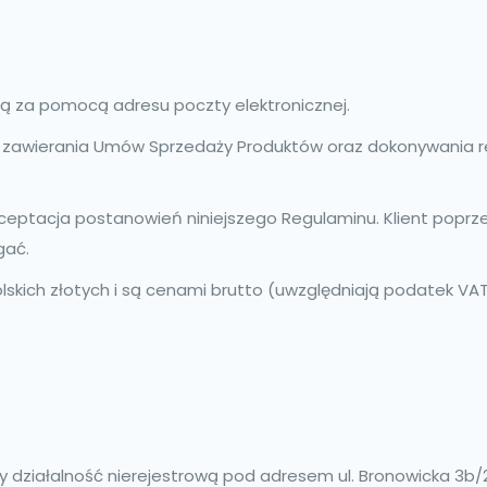
ą za pomocą adresu poczty elektronicznej.
 zawierania Umów Sprzedaży Produktów oraz dokonywania rek
ceptacja postanowień niniejszego Regulaminu. Klient poprz
egać.
kich złotych i są cenami brutto (uwzględniają podatek VAT
 działalność nierejestrową pod adresem ul. Bronowicka 3b/24