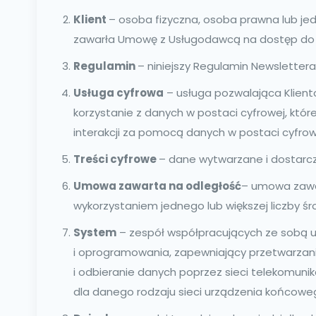
Klient
– osoba fizyczna, osoba prawna lub je
zawarła Umowę z Usługodawcą na dostęp do New
Regulamin
– niniejszy Regulamin Newslettera
Usługa cyfrowa
– usługa pozwalająca Klient
korzystanie z danych w postaci cyfrowej, któr
interakcji za pomocą danych w postaci cyfrow
Treści cyfrowe
– dane wytwarzane i dostarcz
Umowa zawarta na odległość
– umowa zawar
wykorzystaniem jednego lub większej liczby ś
System
– zespół współpracujących ze sobą 
i oprogramowania, zapewniający przetwarzani
i odbieranie danych poprzez sieci telekomun
dla danego rodzaju sieci urządzenia końcoweg