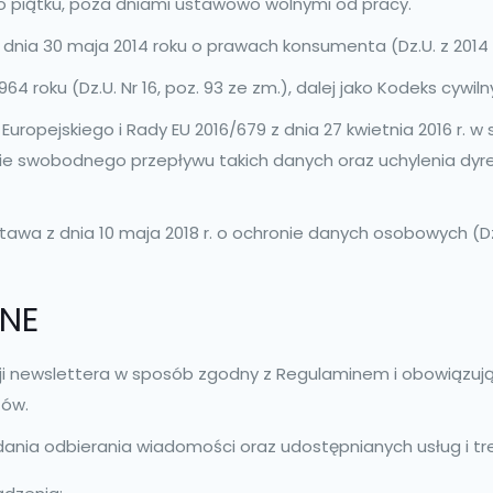
o piątku, poza dniami ustawowo wolnymi od pracy.
dnia 30 maja 2014 roku o prawach konsumenta (Dz.U. z 2014 p
64 roku (Dz.U. Nr 16, poz. 93 ze zm.), dalej jako Kodeks cywiln
opejskiego i Rady EU 2016/679 z dnia 27 kwietnia 2016 r. w
e swobodnego przepływu takich danych oraz uchylenia dyr
tawa z dnia 10 maja 2018 r. o ochronie danych osobowych (Dz. 
NE
cji newslettera w sposób zgodny z Regulaminem i obowiązuj
tów.
ania odbierania wiadomości oraz udostępnianych usług i tre