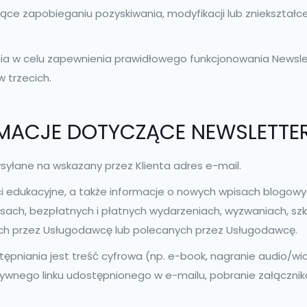
ce zapobieganiu pozyskiwania, modyfikacji lub zniekształce
 w celu zapewnienia prawidłowego funkcjonowania Newslette
 trzecich.
RMACJE DOTYCZĄCE NEWSLETTE
wysyłane na wskazany przez Klienta adres e-mail.
 edukacyjne, a także informacje o nowych wpisach blogowy
sach, bezpłatnych i płatnych wydarzeniach, wyzwaniach, szk
ch przez Usługodawcę lub polecanych przez Usługodawcę.
pniania jest treść cyfrowa (np. e-book, nagranie audio/wi
ktywnego linku udostępnionego w e-mailu, pobranie załączn