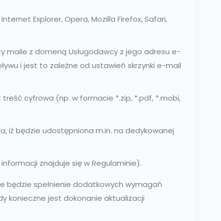
ernet Explorer, Opera, Mozilla Firefox, Safari,
czy maile z domeną Usługodawcy z jego adresu e-
pływu i jest to zależne od ustawień skrzynki e-mail
reść cyfrowa (np. w formacie *.zip, *.pdf, *.mobi,
ka, iż będzie udostępniona m.in. na dedykowanej
informacji znajduje się w Regulaminie).
czne będzie spełnienie dodatkowych wymagań
y konieczne jest dokonanie aktualizacji