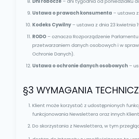
Dni robocze
– dni tygodnia od poniedziałku d
Ustawa o prawach konsumenta
– ustawa z 
Kodeks Cywilny
– ustawa z dnia 23 kwietnia 19
RODO
– oznacza Rozporządzenie Parlamentu Eur
przetwarzaniem danych osobowych i w sprawi
Ochronie Danych).
Ustawa o ochronie danych osobowych
– us
§3 WYMAGANIA TECHNICZ
Klient może korzystać z udostępnionych funk
funkcjonowania Newslettera oraz innych Klien
Do skorzystania z Newslettera, w tym przegląd