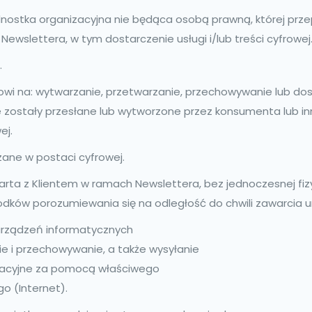
dnostka organizacyjna nie będąca osobą prawną, której prze
slettera, w tym dostarczenie usługi i/lub treści cyfrowej
.
owi na: wytwarzanie, przetwarzanie, przechowywanie lub do
e zostały przesłane lub wytworzone przez konsumenta lub inn
ej.
ane w postaci cyfrowej.
ta z Klientem w ramach Newslettera, bez jednoczesnej fiz
rodków porozumiewania się na odległość do chwili zawarcia 
urządzeń informatycznych
e i przechowywanie, a także wysyłanie
ikacyjne za pomocą właściwego
o (Internet).