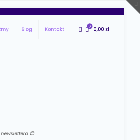
0
0,00 zł
źmy
Blog
Kontakt
 newslettera
😊