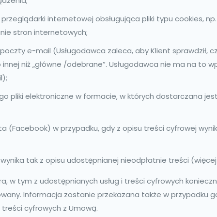
ądzenia;
eglądarki internetowej obsługująca pliki typu cookies, np. Int
ie stron internetowych;
poczty e-mail (Usługodawca zaleca, aby Klient sprawdził, 
 lub innej niż „główne /odebrane”. Usługodawca nie ma na to w
l);
liki elektroniczne w formacie, w których dostarczana jest t
a (Facebook) w przypadku, gdy z opisu treści cyfrowej wyni
ynika tak z opisu udostępnianej nieodpłatnie treści (więcej 
ra, w tym z udostępnianych usług i treści cyfrowych konie
owany. Informacja zostanie przekazana także w przypadku gd
 treści cyfrowych z Umową.