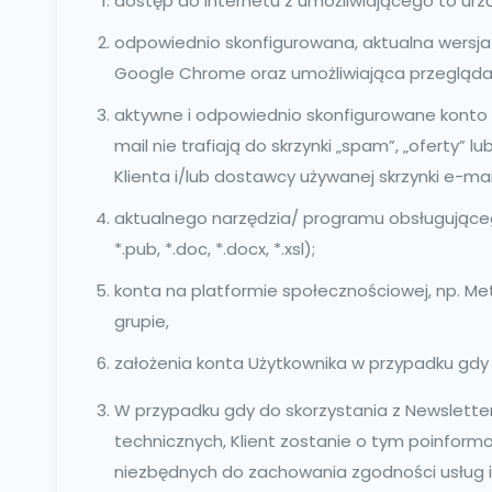
dostęp do Internetu z umożliwiającego to urz
odpowiednio skonfigurowana, aktualna wersja prz
Google Chrome oraz umożliwiająca przeglądan
aktywne i odpowiednio skonfigurowane konto 
mail nie trafiają do skrzynki „spam”, „oferty”
Klienta i/lub dostawcy używanej skrzynki e-mai
aktualnego narzędzia/ programu obsługującego p
*.pub, *.doc, *.docx, *.xsl);
konta na platformie społecznościowej, np. Met
grupie,
założenia konta Użytkownika w przypadku gdy w
W przypadku gdy do skorzystania z Newslette
technicznych, Klient zostanie o tym poinform
niezbędnych do zachowania zgodności usług i