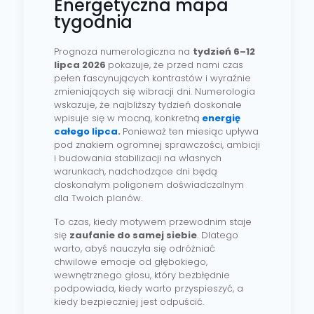
Energetyczna mapa
tygodnia
Prognoza numerologiczna na
tydzień 6–12
lipca 2026
pokazuje, że przed nami czas
pełen fascynujących kontrastów i wyraźnie
zmieniających się wibracji dni. Numerologia
wskazuje, że najbliższy tydzień doskonale
wpisuje się w mocną, konkretną
energię
całego lipca
.
Ponieważ ten miesiąc upływa
pod znakiem ogromnej sprawczości, ambicji
i budowania stabilizacji na własnych
warunkach, nadchodzące dni będą
doskonałym poligonem doświadczalnym
dla Twoich planów.
To czas, kiedy motywem przewodnim staje
się
zaufanie do samej siebie
. Dlatego
warto, abyś nauczyła się odróżniać
chwilowe emocje od głębokiego,
wewnętrznego głosu, który bezbłędnie
podpowiada, kiedy warto przyspieszyć, a
kiedy bezpieczniej jest odpuścić.