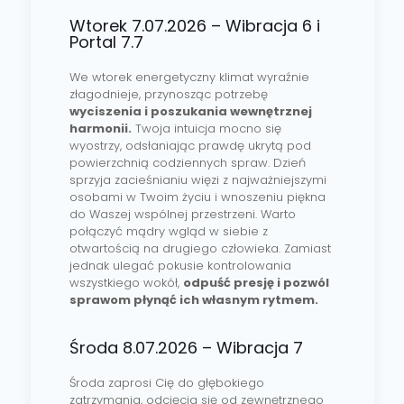
Wtorek 7.07.2026 – Wibracja 6 i
Portal 7.7
We wtorek energetyczny klimat wyraźnie
złagodnieje, przynosząc potrzebę
wyciszenia i poszukania wewnętrznej
harmonii.
Twoja intuicja mocno się
wyostrzy, odsłaniając prawdę ukrytą pod
powierzchnią codziennych spraw. Dzień
sprzyja zacieśnianiu więzi z najważniejszymi
osobami w Twoim życiu i wnoszeniu piękna
do Waszej wspólnej przestrzeni. Warto
połączyć mądry wgląd w siebie z
otwartością na drugiego człowieka. Zamiast
jednak ulegać pokusie kontrolowania
wszystkiego wokół,
odpuść presję i pozwól
sprawom płynąć ich własnym rytmem.
Środa 8.07.2026 – Wibracja 7
Środa zaprosi Cię do głębokiego
zatrzymania, odcięcia się od zewnętrznego