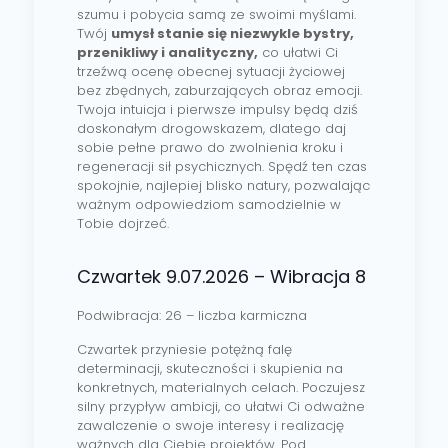
szumu i pobycia samą ze swoimi myślami.
Twój
umysł stanie się niezwykle bystry,
przenikliwy i analityczny,
co ułatwi Ci
trzeźwą ocenę obecnej sytuacji życiowej
bez zbędnych, zaburzających obraz emocji.
Twoja intuicja i pierwsze impulsy będą dziś
doskonałym drogowskazem, dlatego daj
sobie pełne prawo do zwolnienia kroku i
regeneracji sił psychicznych. Spędź ten czas
spokojnie, najlepiej blisko natury, pozwalając
ważnym odpowiedziom samodzielnie w
Tobie dojrzeć.
Czwartek 9.07.2026 – Wibracja 8
Podwibracja: 26 – liczba karmiczna
Czwartek przyniesie potężną falę
determinacji, skuteczności i skupienia na
konkretnych, materialnych celach. Poczujesz
silny przypływ ambicji, co ułatwi Ci odważne
zawalczenie o swoje interesy i realizację
ważnych dla Ciebie projektów. Pod