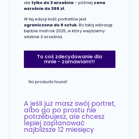
ale
tylko do 3 września
– później
cena
wzrośnie do 399 zł.
W tej edycji ilość portretów jest
ograniczona do 9 sztuk.
Bo taką wibrację
będzie miał rok 2025, w który wejdziemy
właśnie 3 września.
To coś zdecydowanie dla
mnie - zamawiam!!!
No products found!
A jeśli już masz swój portret,
albo go po prostu nie
potrzebujesz, ale chcesz
lepiej zaplanować
najbliższe 12 miesięcy