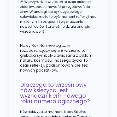
🎆 W przyrodzie wrzesień to czas ostatnich
zbiorów, podsumowań i przygotowań do
zimy. W analogii do cyklu życiowego
człowieka, może to być moment refleksji nad
minionymi miesiącami i wyznaczenia
nowych celów. I tu właśnie działa energia
wrześniowej 9.
Nowy Rok Numerologiczny
rozpoczynający się we wrześniu to
głęboka symbolika związana z cyklami
natury, kosmosu i naszego życia. To
czas refleksji, podsumowań, ale też
nowych początków.
Dlaczego to wrześniowy
nów księżyca jest
wyznacznikiem nowego
roku numerologicznego?
Nów księżyca to moment, kiedy Księżyc
znajduje się dokładnie pomiędzy Ziemią a