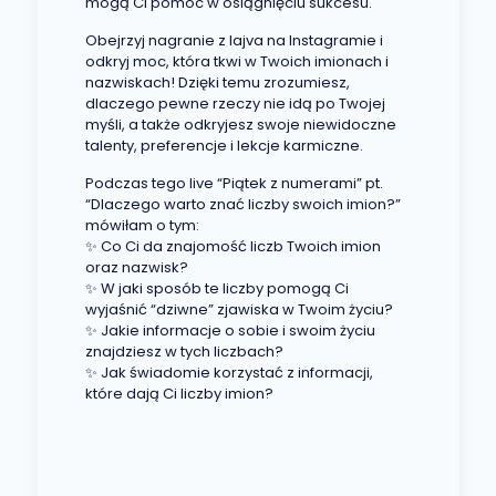
mogą Ci pomóc w osiągnięciu sukcesu.
Obejrzyj nagranie z lajva na Instagramie i
odkryj moc, która tkwi w Twoich imionach i
nazwiskach! Dzięki temu zrozumiesz,
dlaczego pewne rzeczy nie idą po Twojej
myśli, a także odkryjesz swoje niewidoczne
talenty, preferencje i lekcje karmiczne.
Podczas tego live “Piątek z numerami” pt.
“Dlaczego warto znać liczby swoich imion?”
mówiłam o tym:
✨ Co Ci da znajomość liczb Twoich imion
oraz nazwisk?
✨ W jaki sposób te liczby pomogą Ci
wyjaśnić “dziwne” zjawiska w Twoim życiu?
✨ Jakie informacje o sobie i swoim życiu
znajdziesz w tych liczbach?
✨ Jak świadomie korzystać z informacji,
które dają Ci liczby imion?