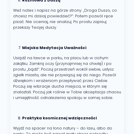
Rozmowa z Duszą
Weź notes i napisz na górze strony: „Droga Duszo, co
chcesz mi dzisiaj powiedzieć?”. Potem pozwól ręce
pisać. Nie oceniaj, nie analizuj. Po prostu zapisuj
przekazy Twojej duszy.
Miejska Medytacja Uważności
Usiądź na ławce w parku, na placu lub w cichym
zakątku. Zamknij oczy (przynajmniej na chwilę) i po
prostu „bądź”. Poczuj przestrzeń wokół siebie, usłysz
zgiełk miasta, ale nie przywiązuj się do niego. Pozwól
dźwiękom i wrażeniom przepływać przez Ciebie.
Poczuj się wibracje ducha miejsca, w którym się
znalazłaś. Poczuj jak rośnie w Tobie akceptacja chaosu
i umiejętność odnalezienia spokoju w samej sobie.
Praktyka kosmicznej wdzięczności
Wyjdź na spacer na łono natury – do lasu, albo do
parku. To może być nawet mały skwer pośrodku