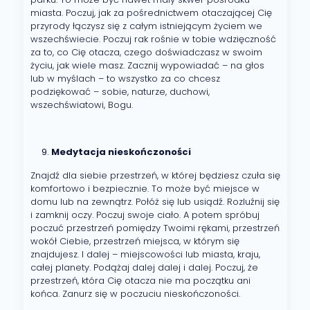
miasta. Poczuj, jak za pośrednictwem otaczającej Cię
przyrody łączysz się z całym istniejącym życiem we
wszechświecie. Poczuj rak rośnie w tobie wdzięczność
za to, co Cię otacza, czego doświadczasz w swoim
życiu, jak wiele masz. Zacznij wypowiadać – na głos
lub w myślach – to wszystko za co chcesz
podziękować – sobie, naturze, duchowi,
wszechświatowi, Bogu.
Medytacja nieskończoności
Znajdź dla siebie przestrzeń, w której będziesz czuła się
komfortowo i bezpiecznie. To może być miejsce w
domu lub na zewnątrz. Połóż się lub usiądź. Rozluźnij się
i zamknij oczy. Poczuj swoje ciało. A potem spróbuj
poczuć przestrzeń pomiędzy Twoimi rękami, przestrzeń
wokół Ciebie, przestrzeń miejsca, w którym się
znajdujesz. I dalej – miejscowości lub miasta, kraju,
całej planety. Podążaj dalej dalej i dalej. Poczuj, że
przestrzeń, która Cię otacza nie ma początku ani
końca. Zanurz się w poczuciu nieskończoności.