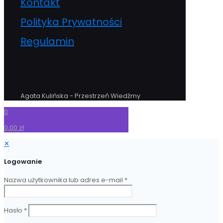
Kontakt
Polityka Prywatności
Regulamin
Agata Kulińska - Przestrzeń Wiedźmy
0
0,00 zł
✕
Logowanie
Nazwa użytkownika lub adres e-mail
*
Hasło
*